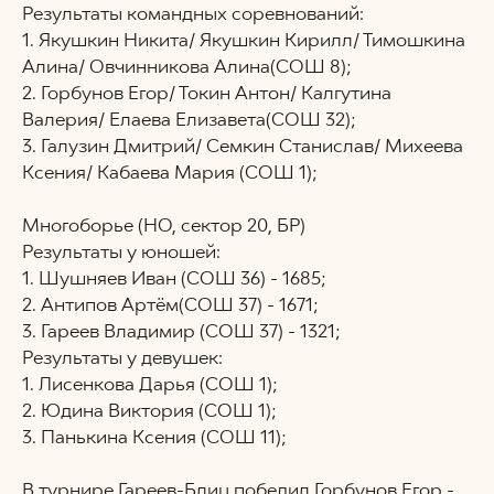
Результаты командных соревнований:
1. Якушкин Никита/ Якушкин Кирилл/ Тимошкина
Алина/ Овчинникова Алина(СОШ 8);
2. Горбунов Егор/ Токин Антон/ Калгутина
Валерия/ Елаева Елизавета(СОШ 32);
3. Галузин Дмитрий/ Семкин Станислав/ Михеева
Ксения/ Кабаева Мария (СОШ 1);
Многоборье (НО, сектор 20, БР)
Результаты у юношей:
1. Шушняев Иван (СОШ 36) - 1685;
2. Антипов Артём(СОШ 37) - 1671;
3. Гареев Владимир (СОШ 37) - 1321;
Результаты у девушек:
1. Лисенкова Дарья (СОШ 1);
2. Юдина Виктория (СОШ 1);
3. Панькина Ксения (СОШ 11);
В турнире Гареев-Блиц победил Горбунов Егор -